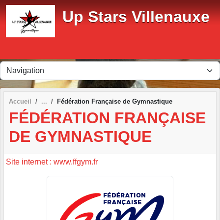
Panneau de gestion des cookies
Up Stars Villenauxe
Accueil
Fédération Française de Gymnastique
FÉDÉRATION FRANÇAISE
DE GYMNASTIQUE
Site internet : www.ffgym.fr