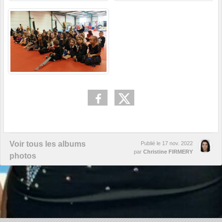
Voir tous les albums
Publié le
17 nov. 2022
par
Christine FIRMERY
photos